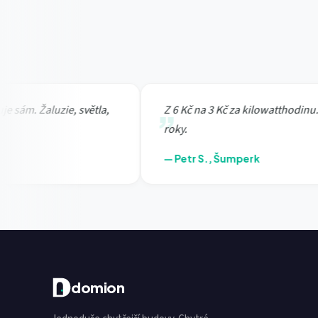
m. Žaluzie, světla,
Z 6 Kč na 3 Kč za kilowatthodinu. Inve
roky.
— Petr S., Šumperk
domion