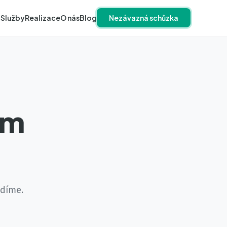
Služby
Realizace
O nás
Blog
Nezávazná schůzka
em
adíme.