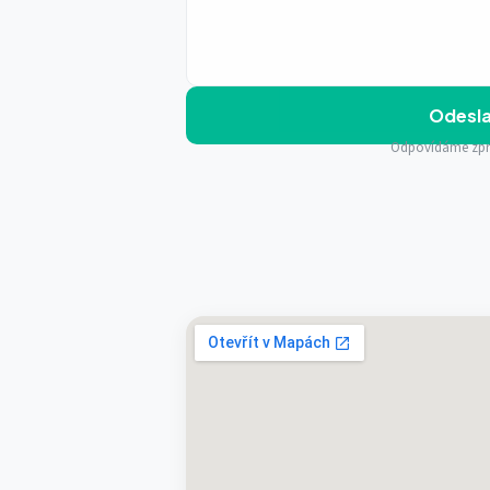
Odesla
Odpovídáme zpra