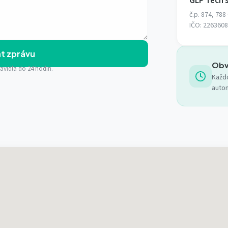
GLP Tech s
č.p. 874, 788
IČO: 226360
t zprávu
Obv
vidla do 24 hodin.
Každ
autom