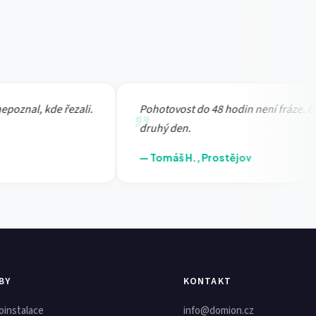
znal, kde řezali.
Pohotovost do 48 hodin není fráze. Oprav
druhý den.
— Tomáš H., Prostějov
BY
KONTAKT
oinstalace
info@domion.cz