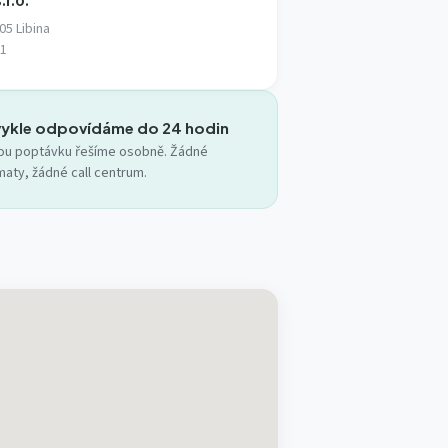
.r.o.
 05 Libina
81
ykle odpovídáme do 24 hodin
ou poptávku řešíme osobně. Žádné
aty, žádné call centrum.