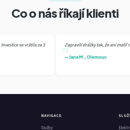
Co o nás říkají klienti
stice se vrátila za 3
Zapravili drážky tak, že ani malíř nepo
— Jana M., Olomouc
NAVIGACE
SLUŽ
Služby
Elektr