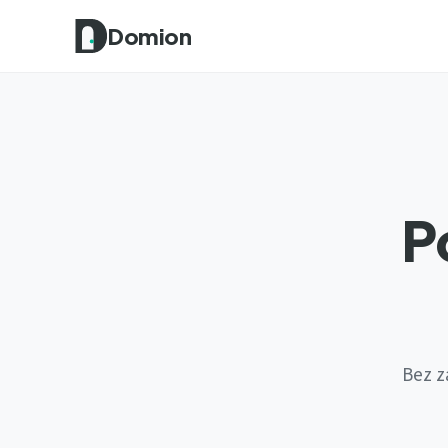
Domion
P
Bez z