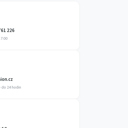
761 226
17:00
ion.cz
do 24 hodin