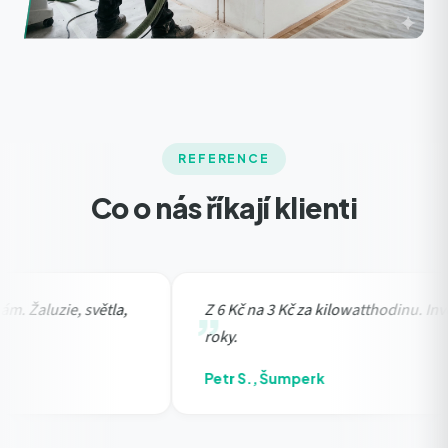
REFERENCE
Co o nás říkají klienti
zie, světla,
Z 6 Kč na 3 Kč za kilowatthodinu. Investice se
roky.
Petr S., Šumperk