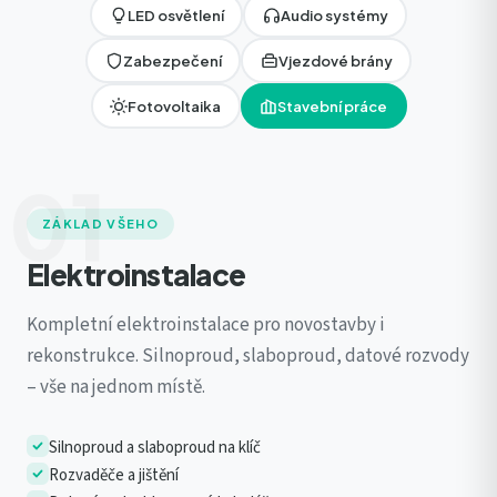
LED osvětlení
Audio systémy
Zabezpečení
Vjezdové brány
Fotovoltaika
Stavební práce
01
ZÁKLAD VŠEHO
Elektroinstalace
Kompletní elektroinstalace pro novostavby i
rekonstrukce. Silnoproud, slaboproud, datové rozvody
– vše na jednom místě.
Silnoproud a slaboproud na klíč
Rozvaděče a jištění